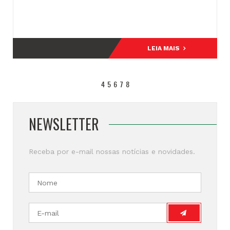
LEIA MAIS
4
-
5
-
6
-
7
-
8
NEWSLETTER
Receba por e-mail nossas notícias e novidades.