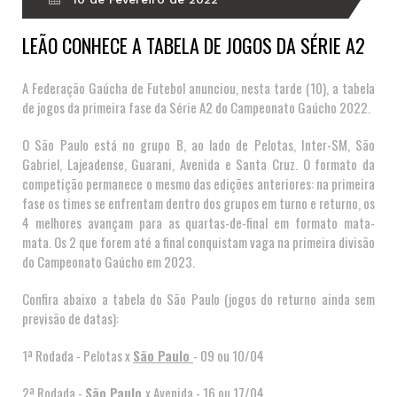
LEÃO CONHECE A TABELA DE JOGOS DA SÉRIE A2
A Federação Gaúcha de Futebol anunciou, nesta tarde (10), a tabela
de jogos da primeira fase da Série A2 do Campeonato Gaúcho 2022.
O São Paulo está no grupo B, ao lado de Pelotas, Inter-SM, São
Gabriel, Lajeadense, Guarani, Avenida e Santa Cruz. O formato da
competição permanece o mesmo das edições anteriores: na primeira
fase os times se enfrentam dentro dos grupos em turno e returno, os
4 melhores avançam para as quartas-de-final em formato mata-
mata. Os 2 que forem até a final conquistam vaga na primeira divisão
do Campeonato Gaúcho em 2023.
Confira abaixo a tabela do São Paulo (jogos do returno ainda sem
previsão de datas):
1ª Rodada - Pelotas x
São Paulo
- 09 ou 10/04
2ª Rodada -
São Paul
o
x Avenida - 16 ou 17/04