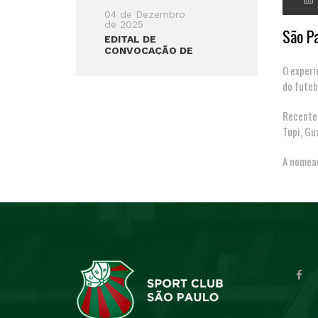
ARENA
04 de Dezembro
de 2025
São Pa
EDITAL DE
CONVOCAÇÃO DE
ASSEMBLÉIA
O experi
GERAL ORDINÁRIA
do futeb
Recentem
Tupi, Gu
A nomeaç