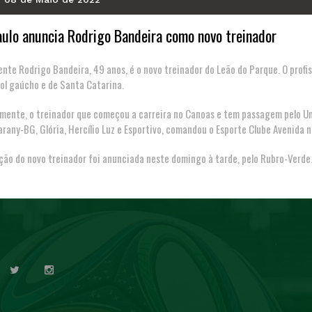
ulo anuncia Rodrigo Bandeira como novo treinador
ente Rodrigo Bandeira, 49 anos, é o novo treinador do Leão do Parque. O profi
ol gaúcho e de Santa Catarina.
ente, o treinador que começou a carreira no Canoas e tem passagem pelo Uni
arany-BG, Glória, Hercílio Luz e Esportivo, comandou o Esporte Clube Avenida 
ão do novo treinador foi anunciada neste domingo à tarde, pelo Rubro-Verde