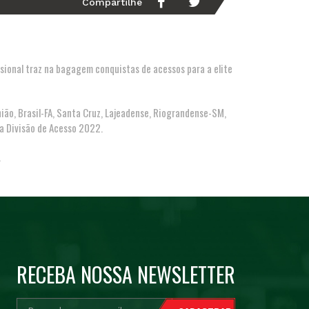
Compartilhe
ssional traz na bagagem conquistas de acessos para a elite
ão, Brasil-FA, Santa Cruz, Lajeadense, Riograndense-SM,
na Divisão de Acesso 2022.
.
RECEBA NOSSA NEWSLETTER